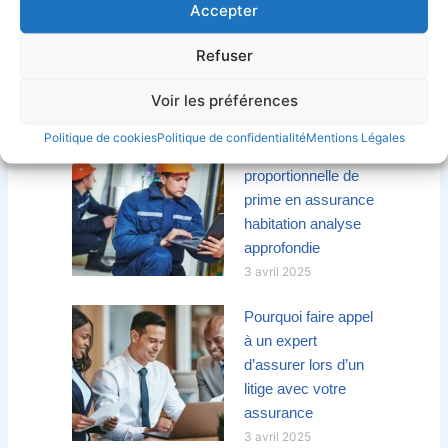
Comment choisir
Accepter
un expert d’assurer
pour maximiser
Refuser
votre indemnisation
3 avril 2025
Voir les préférences
Politique de cookies
Politique de confidentialité
Mentions Légales
La règle
proportionnelle de
prime en assurance
habitation analyse
approfondie
3 avril 2025
Pourquoi faire appel
à un expert
d’assurer lors d’un
litige avec votre
assurance
3 avril 2025