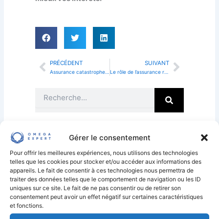
PRÉCÉDENT
SUIVANT
Prev
Next
Assurance catastrophe naturelle et modalités des remboursements
Le rôle de l’assurance responsabilité civile et qui rembourse ?
Search
Incendie: les étapes
Gérer le consentement
clés d’une contre-
expertise pour
Pour offrir les meilleures expériences, nous utilisons des technologies
telles que les cookies pour stocker et/ou accéder aux informations des
réparer et
appareils. Le fait de consentir à ces technologies nous permettra de
indemniser vos
traiter des données telles que le comportement de navigation ou les ID
pertes
uniques sur ce site. Le fait de ne pas consentir ou de retirer son
consentement peut avoir un effet négatif sur certaines caractéristiques
16 septembre 2025
et fonctions.