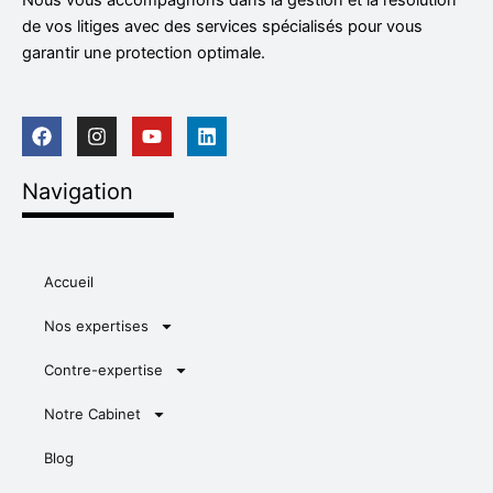
Nous vous accompagnons dans la gestion et la résolution
de vos litiges avec des services spécialisés pour vous
garantir une protection optimale.
F
I
Y
L
a
n
o
i
c
s
u
n
e
t
t
k
Navigation
b
a
u
e
o
g
b
d
o
r
e
i
k
a
n
m
Accueil
Nos expertises
Contre-expertise
Notre Cabinet
Blog